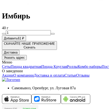
Имбирь
40 г
Добавить
61 ₽
СКАЧАЙТЕ НАШЕ ПРИЛОЖЕНИЕ
Скачать
Доставка
Указать адрес
Меню
Сеты
Пицца квадратная
Пицца Круглая
Роллы
Комбо наборы
Пос
О заведении
Акции
О компании
Доставка и оплата
Статьи
Отзывы
Самовывоз, Оренбург, ул. Луговая 87а